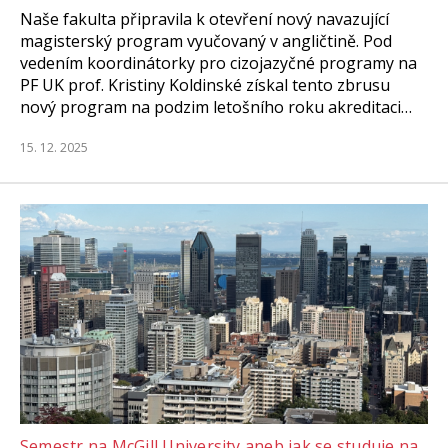
Naše fakulta připravila k otevření nový navazující
magisterský program vyučovaný v angličtině. Pod
vedením koordinátorky pro cizojazyčné programy na
PF UK prof. Kristiny Koldinské získal tento zbrusu
nový program na podzim letošního roku akreditaci…
15. 12. 2025
Semestr na McGill University aneb jak se studuje na