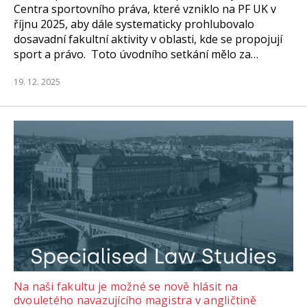
Centra sportovního práva, které vzniklo na PF UK v
říjnu 2025, aby dále systematicky prohlubovalo
dosavadní fakultní aktivity v oblasti, kde se propojují
sport a právo. Toto úvodního setkání mělo za…
19. 12. 2025
Na naši fakultu je možné se nově hlásit na
dvouletého navazujícího magistra v angličtině