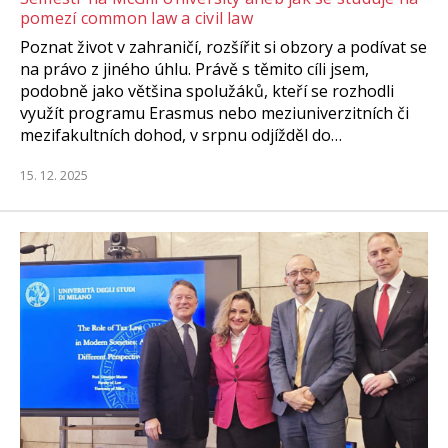
pomezí common law a civil law
Poznat život v zahraničí, rozšířit si obzory a podívat se
na právo z jiného úhlu. Právě s těmito cíli jsem,
podobně jako většina spolužáků, kteří se rozhodli
využít programu Erasmus nebo meziuniverzitních či
mezifakultních dohod, v srpnu odjížděl do…
15. 12. 2025