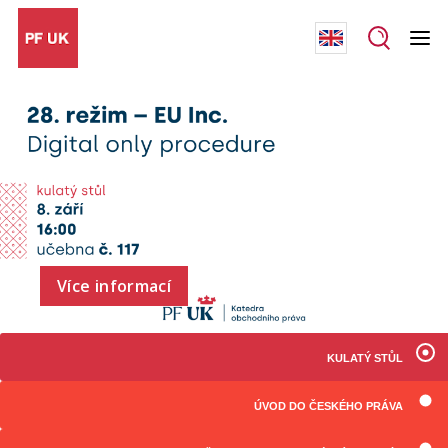
Více informací
KULATÝ STŮL
ÚVOD DO ČESKÉHO PRÁVA