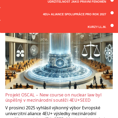
UDRŽITELNOST JAKO PRÁVNÍ FENOMÉN
ČLÁNKY
Všechny články
4EU+ ALIANCE SPOLUPRÁCE PRO ROK 2027
KURZY LL.M.
Projekt OSCAL – New course on nuclear law byl
úspěšný v mezinárodní soutěži 4EU+SEED
V prosinci 2025 vyhlásil výkonný výbor Evropské
univerzitní aliance 4EU+ výsledky mezinárodní