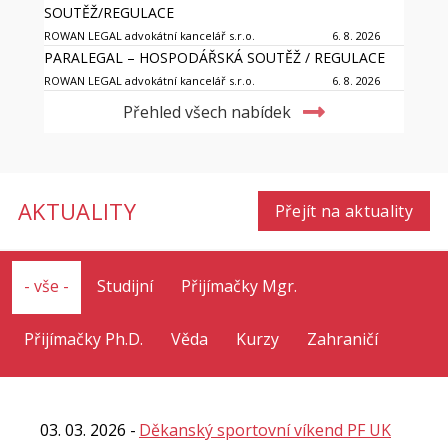
SOUTĚŽ/REGULACE
ROWAN LEGAL advokátní kancelář s.r.o.
6. 8. 2026
PARALEGAL – HOSPODÁŘSKÁ SOUTĚŽ / REGULACE
ROWAN LEGAL advokátní kancelář s.r.o.
6. 8. 2026
Přehled všech nabídek
AKTUALITY
Přejít na aktuality
- vše -
Studijní
Přijímačky Mgr.
Přijímačky Ph.D.
Věda
Kurzy
Zahraničí
03. 03. 2026
Děkanský sportovní víkend PF UK