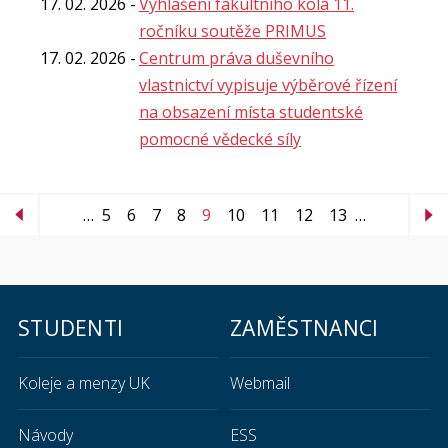
17. 02. 2026
Vyhlášení fakultního kola 11.
ročníku soutěže PRIMUS
17. 02. 2026
Centrum práva duševního
vlastnictví vypisuje výběrové řízení
na obsazení místa studentské
pomocné vědecké síly
…
5
6
7
8
9
10
11
12
13
…
STUDENTI
ZAMĚSTNANCI
Koleje a menzy UK
Webmail
Návody
ESS