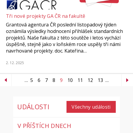
Tři nové projekty GA ČR na fakultě
Grantová agentura ČR poslední listopadový týden
oznámila výsledky hodnocení přihlášek standardních
projektů. Naše fakulta z této soutěže i letos vychází
úspěšně, stejně jako v loňském roce uspěly tři námi
navrhované projekty. doc. Kateřina…
2. 12. 2025
…
5
6
7
8
9
10
11
12
13
…
UDÁLOSTI
Všechny události
V PŘÍŠTÍCH DNECH