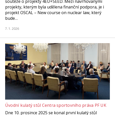
soutěže o projekty 4EU+SEED. Mezi navrhovanými
projekty, kterým byla udělena finanční podpora, je i
projekt OSCAL – New course on nuclear law, který
bude…
7. 1. 2026
Úvodní kulatý stůl Centra sportovního práva PF UK
Dne 10. prosince 2025 se konal první kulatý stůl