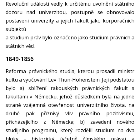
Revoluční události vedly k určitému uvolnění státního
dozoru nad univerzitou, postupně se obnovovalo
postavení univerzity a jejích fakult jako korporačních
subjektů
a studium práv bylo označeno jako studium právních a
státních věd.
1849-1856
Reforma právnického studia, kterou prosadil ministr
kultu a vyučování Lev Thun-Hohenstein. Její podstatou
bylo a) sblížení rakouských právnických fakult s
fakultami v Německu, jehož důsledkem byla na jedné
straně vzájemná otevřenost univerzitního života, na
druhé pak příznivý vliv právního pozitivismu,
přicházejícího z Německa; b) zavedení nového
studijního programu, který rozdělil studium na dva
bloky - historický (včetně římského práva) a