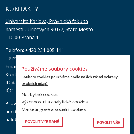
KONTAKTY
Univerzita Karlova, Právnická fakulta
náměstí Curieových 901/7, Staré Město
110 00 Praha 1
Telefon: +420 221 005 111
Telefon podatelna:
+420 221 005 264
Email podatelna: podatelna@prf.cuni.cz
Používáme soubory cookies
Kontakt pro média: komunikace@prf.cuni.cz
Soubory cookies používáme podle našich
zásad ochrany
ID datové schránky: piyj9b4
osobních údajů
.
IČO: 00216208
Nezbytné cookies
Výkonnostní a analytické cookies
Provozní doba
podatelny PF UK
:
Marketingové a sociální cookies
pondělí až čtvrtek: od 9.00 do 16.00 hod.
pátek: od 9.00 do 15.00 hod.
POVOLIT VYBRANÉ
POVOLIT VŠE