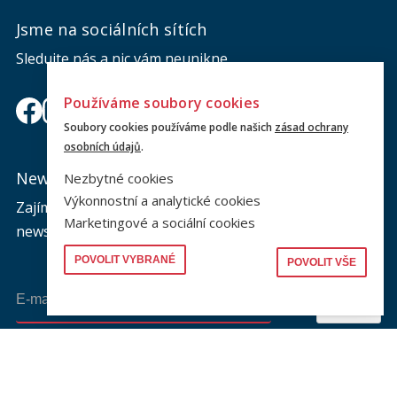
Jsme na sociálních sítích
Sledujte nás a nic vám neunikne.
Používáme soubory cookies
Soubory cookies používáme podle našich
zásad ochrany
osobních údajů
.
Newsletter
Nezbytné cookies
Výkonnostní a analytické cookies
Zajímá vás dění na fakultě? Přihlaste se k odběru
Marketingové a sociální cookies
newsletteru a buďte s námi v kontaktu.
POVOLIT VYBRANÉ
POVOLIT VŠE
Odeslat
Souhlasím se zasíláním newsletteru na výše uvedenou adresu a
souhlasím se zpracováním osobních údajů dle dokumentu níže.
Zpracování osobních údajů