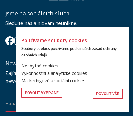
Jsme na sociálních sítích
Sledujte nás a nic vám neunikne.
Používáme soubory cookies
Soubory cookies používáme podle našich
zásad ochrany
osobních údajů
.
Newsletter
Nezbytné cookies
Zajímá vás dění na fakultě? Přihlaste se k odběru
Výkonnostní a analytické cookies
Marketingové a sociální cookies
newsletteru a buďte s námi v kontaktu.
POVOLIT VYBRANÉ
POVOLIT VŠE
Odeslat
Souhlasím se zasíláním newsletteru na výše uvedenou adresu a
souhlasím se zpracováním osobních údajů dle dokumentu níže.