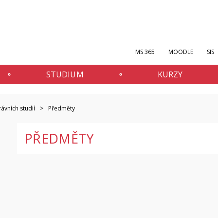
MS 365
MOODLE
SIS
STUDIUM
KURZY
ávních studií
Předměty
PŘEDMĚTY