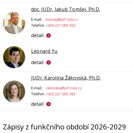
doc. JUDr. Jakub Tomšej, Ph.D.
E-mail:
tomsej@prf.cuni.cz
Telefon:
+420 221 005 362
detail
Leonard Yu
detail
JUDr. Karolina Žákovská, Ph.D.
E-mail:
zakovska@prf.cuni.cz
Telefon:
+420 221 005 383
detail
Zápisy z funkčního období 2026-2029