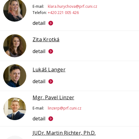
E-mail:
klara.hurychova@prf.cuni.cz
Telefon:
+420 221 005 426
detail
Zita Krotká
detail
Lukáš Langer
detail
Mgr. Pavel Linzer
E-mail:
linzerp@prf.cuni.cz
detail
JUDr. Martin Richter, Ph.D.