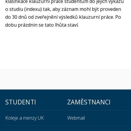
klasifikace klauzurní práce studentům do jejich výkazu
o studiu (indexu) tak, aby záznam mohl být proveden
do 30 dnů od zveřejnění výsledků klauzurní práce. Po
dobu prázdnin se tato lhůta staví.
STUDENTI
ZAMĚSTNANCI
Koleje a menzy UK
Webmail