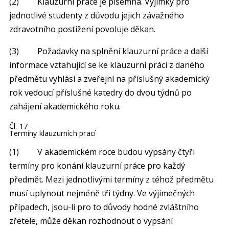
(2) Klauzurní práce je písemná. Výjimky pro
jednotlivé studenty z důvodu jejich závažného
zdravotního postižení povoluje děkan.
(3) Požadavky na splnění klauzurní práce a další
informace vztahující se ke klauzurní práci z daného
předmětu vyhlásí a zveřejní na příslušný akademický
rok vedoucí příslušné katedry do dvou týdnů po
zahájení akademického roku.
Čl. 17
Termíny klauzurních prací
(1) V akademickém roce budou vypsány čtyři
termíny pro konání klauzurní práce pro každý
předmět. Mezi jednotlivými termíny z téhož předmětu
musí uplynout nejméně tři týdny. Ve výjimečných
případech, jsou-li pro to důvody hodné zvláštního
zřetele, může děkan rozhodnout o vypsání